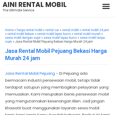
AINI RENTAL MOBIL
The Ultimate Service
Home
»
harga rental mobil
»
rental car
»
rental mobil
»
rental mobil 24 jam
»
rental mobil bekasi
»
rental mobil lepas kunci
»
rental mobil murah
»
sewa mobil dengan supir
»
sewa mobil lepas kunci
»
sewa mobil tanpa
supir
» Jasa Rental Mobil Pejuang Bekasi Harga Murah 24 jam
Jasa Rental Mobil Pejuang Bekasi Harga
Murah 24 jam
Jasa Rental Mobil Pejuang
- Di Pejuang ada
bermacam industri persewaan mobil, tetapi tidak
terdapat satupun yang membagikan pelayanan yang
memuaskan. Kami merupakan bisnis persewaan mobil
yang mengutamakan kesenangan klien. Jadi jangan
khawatir buat menggunakan layanan sewa mobil
kami; kami jamin Kamu hendak bahagia. Berikut ini kami