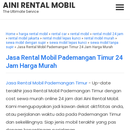
AINI RENTAL MOBIL
The Ultimate Service
Home
»
harga rental mobil
»
rental car
»
rental mobil
»
rental mobil 24 jam
»
rental mobil jakarta
»
rental mobil lepas kunci
»
rental mobil murah
»
sewa mobil dengan supir
»
sewa mobil lepas kunci
»
sewa mobil tanpa
supir
» Jasa Rental Mobil Pademangan Timur 24 Jam Harga Murah
Jasa Rental Mobil Pademangan Timur 24
Jam Harga Murah
Jasa Rental Mobil Pademangan Timur
- Up-date
terakhir jasa Rental Mobil Pademangan Timur dengan
cost sewa murah online 24 jam dari Aini Rental Mobil.
Kami mengupayakan jadi kawan dekat aktfititas anda,
atau perjalanan waktu ada pada Pademangan Timur
dan sekelilingnya. Siap jenis mobil terakhir yang pas
dengan kepentingan perjalanan.