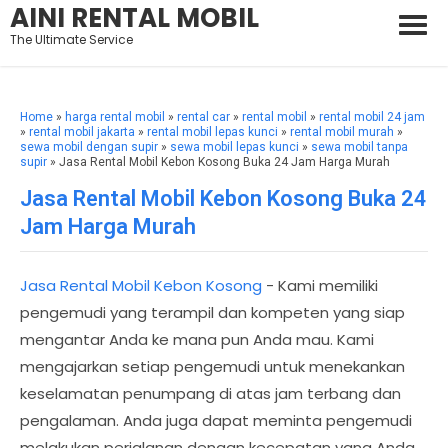
AINI RENTAL MOBIL
The Ultimate Service
Home
»
harga rental mobil
»
rental car
»
rental mobil
»
rental mobil 24 jam
»
rental mobil jakarta
»
rental mobil lepas kunci
»
rental mobil murah
»
sewa mobil dengan supir
»
sewa mobil lepas kunci
»
sewa mobil tanpa
supir
» Jasa Rental Mobil Kebon Kosong Buka 24 Jam Harga Murah
Jasa Rental Mobil Kebon Kosong Buka 24
Jam Harga Murah
Jasa Rental Mobil Kebon Kosong
- Kami memiliki
pengemudi yang terampil dan kompeten yang siap
mengantar Anda ke mana pun Anda mau. Kami
mengajarkan setiap pengemudi untuk menekankan
keselamatan penumpang di atas jam terbang dan
pengalaman. Anda juga dapat meminta pengemudi
melakukan perjalanan dengan kecepatan yang Anda