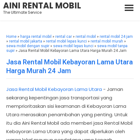
AINI RENTAL MOBIL
The Ultimate Service
Home
»
harga rental mobil
»
rental car
»
rental mobil
»
rental mobil 24 jam
»
rental mobil jakarta
»
rental mobil lepas kunci
»
rental mobil murah
»
sewa mobil dengan supir
»
sewa mobil lepas kunci
»
sewa mobil tanpa
supir
» Jasa Rental Mobil Kebayoran Lama Utara Harga Murah 24 Jam
Jasa Rental Mobil Kebayoran Lama Utara
Harga Murah 24 Jam
Jasa Rental Mobil Kebayoran Lama Utara
- Jaman
sekarang kepentingan jasa transportasi yang
memprioritaskan sisi keamanan di Kebayoran Lama
Utara merasakan penambahan yang penting. Untuk
itu dia Aini Rental Mobil ada memberi jasa Rental Mobil
Kebayoran Lama Utara yang dapat diperlukan oleh
warga lokal maupun pendatang yang tengah