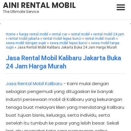
AINI RENTAL MOBIL
The Ultimate Service
Home
»
harga rental mobil
»
rental car
»
rental mobil
»
rental mobil 24 jam
»
rental mobil jakarta
»
rental mobil lepas kunci
»
rental mobil murah
»
sewa mobil dengan supir
»
sewa mobil lepas kunci
»
sewa mobil tanpa
supir
» Jasa Rental Mobil Kalibaru Jakarta Buka 24 Jam Harga Murah
Jasa Rental Mobil Kalibaru Jakarta Buka
24 Jam Harga Murah
Jasa Rental Mobil Kalibaru
- Kami mulai dengan
sebagian pengemudi yang ditugaskan ke banyak
industri persewaan mobil di Kalibaru yang kekurangan
tenaga buat melayani klien yang mendatangi Kalibaru
buat tujuan bisnis, keluarga, serta individu, serta
setelah itu tumbuh ke pasar yang lebih besar. Sekali
lagi, aku memakai tata cara pemasaran online.