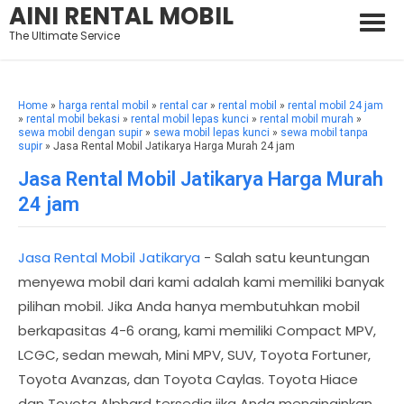
AINI RENTAL MOBIL
The Ultimate Service
Home
»
harga rental mobil
»
rental car
»
rental mobil
»
rental mobil 24 jam
»
rental mobil bekasi
»
rental mobil lepas kunci
»
rental mobil murah
»
sewa mobil dengan supir
»
sewa mobil lepas kunci
»
sewa mobil tanpa
supir
» Jasa Rental Mobil Jatikarya Harga Murah 24 jam
Jasa Rental Mobil Jatikarya Harga Murah
24 jam
Jasa Rental Mobil Jatikarya
- Salah satu keuntungan
menyewa mobil dari kami adalah kami memiliki banyak
pilihan mobil. Jika Anda hanya membutuhkan mobil
berkapasitas 4-6 orang, kami memiliki Compact MPV,
LCGC, sedan mewah, Mini MPV, SUV, Toyota Fortuner,
Toyota Avanzas, dan Toyota Caylas. Toyota Hiace
dan Toyota Alphard tersedia jika Anda menginginkan