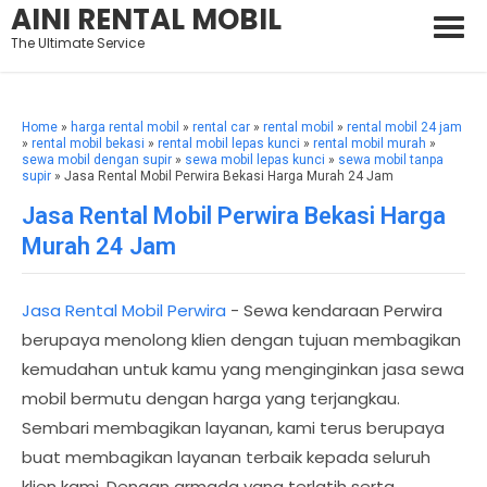
AINI RENTAL MOBIL
The Ultimate Service
Home
»
harga rental mobil
»
rental car
»
rental mobil
»
rental mobil 24 jam
»
rental mobil bekasi
»
rental mobil lepas kunci
»
rental mobil murah
»
sewa mobil dengan supir
»
sewa mobil lepas kunci
»
sewa mobil tanpa
supir
» Jasa Rental Mobil Perwira Bekasi Harga Murah 24 Jam
Jasa Rental Mobil Perwira Bekasi Harga
Murah 24 Jam
Jasa Rental Mobil Perwira
- Sewa kendaraan Perwira
berupaya menolong klien dengan tujuan membagikan
kemudahan untuk kamu yang menginginkan jasa sewa
mobil bermutu dengan harga yang terjangkau.
Sembari membagikan layanan, kami terus berupaya
buat membagikan layanan terbaik kepada seluruh
klien kami. Dengan armada yang terlatih serta