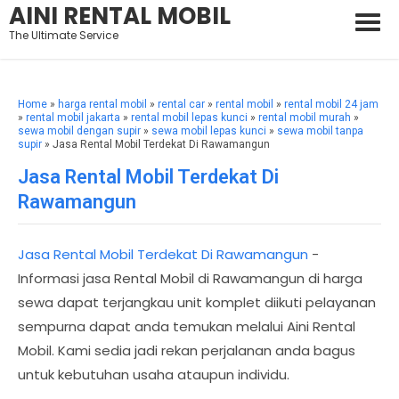
AINI RENTAL MOBIL
The Ultimate Service
Home
»
harga rental mobil
»
rental car
»
rental mobil
»
rental mobil 24 jam
»
rental mobil jakarta
»
rental mobil lepas kunci
»
rental mobil murah
»
sewa mobil dengan supir
»
sewa mobil lepas kunci
»
sewa mobil tanpa
supir
» Jasa Rental Mobil Terdekat Di Rawamangun
Jasa Rental Mobil Terdekat Di
Rawamangun
Jasa Rental Mobil Terdekat Di Rawamangun
-
Informasi jasa Rental Mobil di Rawamangun di harga
sewa dapat terjangkau unit komplet diikuti pelayanan
sempurna dapat anda temukan melalui Aini Rental
Mobil. Kami sedia jadi rekan perjalanan anda bagus
untuk kebutuhan usaha ataupun individu.