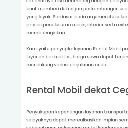
sebenarnya bisa berimbang dengan pelayanan
buat memberi dukungan perkembangan usaha p
yang layak. Berdasar pada argumen itu selur
proses penelusuran mesin, interior serta exte
membahagiakan.
Kami yaitu penyuplai layanan Rental Mobil 
layanan berkualitas, harga sewa dapat terja
mendukung variasi perjalanan anda.
Rental Mobil dekat Ce
Penyukupan kepentingan layanan transport
selayaknya dapat merealisasikan impian semu
sebagai agen pelayanan rental kendaraan us