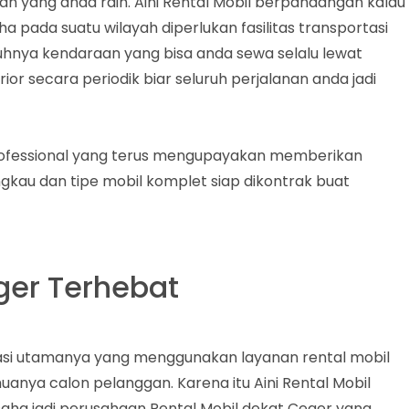
 yang anda raih. Aini Rental Mobil berpandangan kalau
ada suatu wilayah diperlukan fasilitas transportasi
uhnya kendaraan yang bisa anda sewa selalu lewat
rior secara periodik biar seluruh perjalanan anda jadi
professional yang terus mengupayakan memberikan
ngkau dan tipe mobil komplet siap dikontrak buat
ger Terhebat
asi utamanya yang menggunakan layanan rental mobil
anya calon pelanggan. Karena itu Aini Rental Mobil
aha jadi perusahaan Rental Mobil dekat Ceger yang