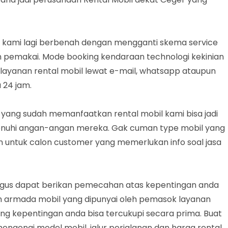
t kami lagi berbenah dengan mengganti skema service
on pemakai. Mode booking kendaraan technologi kekinian
ayanan rental mobil lewat e-mail, whatsapp ataupun
 24 jam.
i yang sudah memanfaatkan rental mobil kami bisa jadi
 penuhi angan-angan mereka. Gak cuman type mobil yang
 untuk calon customer yang memerlukan info soal jasa
agus dapat berikan pemecahan atas kepentingan anda
h armada mobil yang dipunyai oleh pemasok layanan
g kepentingan anda bisa tercukupi secara prima. Buat
engenai model mobil, jalur perjalanan dan harga rental